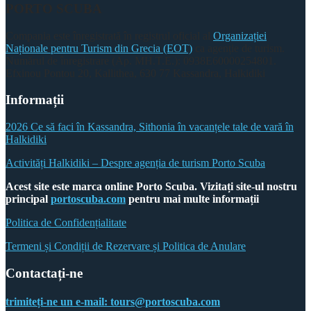
PORTO SCUBA
Compania este înregistrată în registrul oficial al
Organizației
Naționale pentru Turism din Grecia (EOT)
ca agenție de turism.
Numărul de înregistrare (Αρ. ΜΗ.Τ.Ε.): 0938Ε60000254801.
Efxinou Pontou 20, Kallithea, 630 77 Kassandra, Halkidiki
Informații
2026 Ce să faci în Kassandra, Sithonia în vacanțele tale de vară în
Halkidiki
Activități Halkidiki – Despre agenția de turism Porto Scuba
Acest site este marca online Porto Scuba. Vizitați site-ul nostru
principal
portoscuba.com
pentru mai multe informații
Politica de Confidențialitate
Termeni și Condiții de Rezervare și Politica de Anulare
Contactați-ne
trimiteți-ne un e-mail:
tours@portoscuba.com