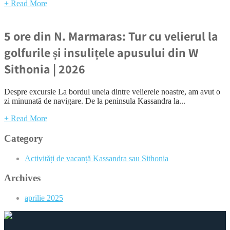
+ Read More
5 ore din N. Marmaras: Tur cu velierul la
golfurile și insulițele apusului din W
Sithonia | 2026
Despre excursie La bordul uneia dintre velierele noastre, am avut o
zi minunată de navigare. De la peninsula Kassandra la...
+ Read More
Category
Activități de vacanță Kassandra sau Sithonia
Archives
aprilie 2025