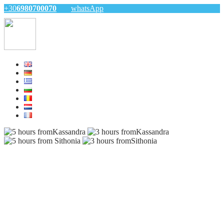
+30
6980700070
whatsApp
5 hours