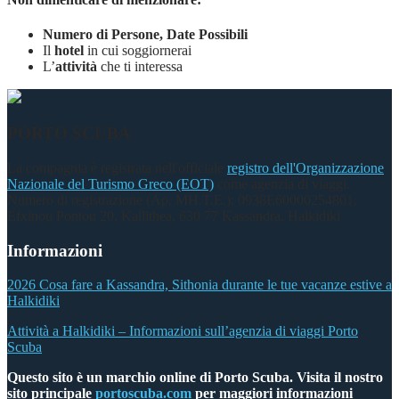
Numero di Persone, Date Possibili
Il
hotel
in cui soggiornerai
L’
attività
che ti interessa
PORTO SCUBA
La compagnia è registrata nell'officiale
registro dell'Organizzazione
Nazionale del Turismo Greco (EOT)
come agenzia di viaggi.
Numero di registrazione (Αρ. ΜΗ.Τ.Ε.): 0938Ε60000254801.
Efxinou Pontou 20, Kallithea, 630 77 Kassandra, Halkidiki
Informazioni
2026 Cosa fare a Kassandra, Sithonia durante le tue vacanze estive a
Halkidiki
Attività a Halkidiki – Informazioni sull’agenzia di viaggi Porto
Scuba
Questo sito è un marchio online di Porto Scuba. Visita il nostro
sito principale
portoscuba.com
per maggiori informazioni