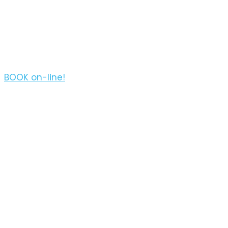
Kassan
from
West Sithonia Coves & Islets Sailboat
Tour
BOOK on-line!
3 hours
Kassan
from
Sunset Sailing Boat Tour of Secluded
Coves