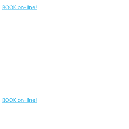
BOOK on-line!
5 hours from
Sithonia
N. Marmaras: W Sithonia Sunset coves
& islets Sailboat tour
BOOK on-line!
3 hours