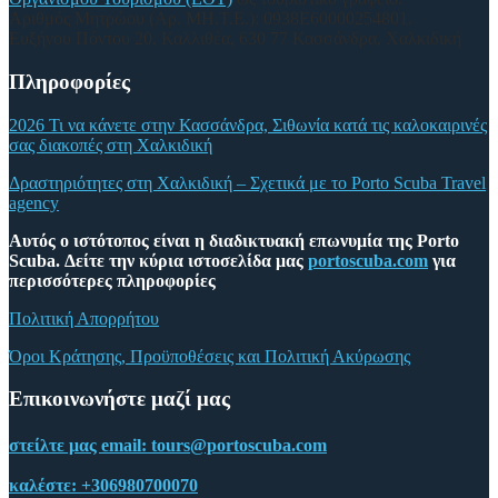
Αριθμός Μητρώου (Αρ. ΜΗ.Τ.Ε.): 0938Ε60000254801.
Ευξήνου Πόντου 20, Καλλιθέα, 630 77 Κασσάνδρα, Χαλκιδική
Πληροφορίες
2026 Τι να κάνετε στην Κασσάνδρα, Σιθωνία κατά τις καλοκαιρινές
σας διακοπές στη Χαλκιδική
Δραστηριότητες στη Χαλκιδική – Σχετικά με το Porto Scuba Travel
agency
Αυτός ο ιστότοπος είναι η διαδικτυακή επωνυμία της Porto
Scuba. Δείτε την κύρια ιστοσελίδα μας
portoscuba.com
για
περισσότερες πληροφορίες
Πολιτική Απορρήτου
Όροι Κράτησης, Προϋποθέσεις και Πολιτική Ακύρωσης
Επικοινωνήστε μαζί μας
στείλτε μας email:
tours@portoscuba.com
καλέστε:
+306980700070