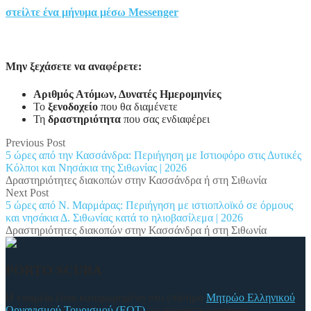
στείλτε ένα μήνυμα μέσω
Messenger
Μην ξεχάσετε να αναφέρετε:
Αριθμός Ατόμων, Δυνατές Ημερομηνίες
Το
ξενοδοχείο
που θα διαμένετε
Τη
δραστηριότητα
που σας ενδιαφέρει
Previous Post
5 ώρες από την Κασσάνδρα: Περιήγηση με Ιστιοφόρο στις Δυτικές
Κόλποι και Νησάκια της Σιθωνίας | 2026
Δραστηριότητες διακοπών στην Κασσάνδρα ή στη Σιθωνία
Next Post
5 ώρες από Ν. Μαρμάρας: Περιήγηση με ιστιοπλοϊκό σε όρμους
και νησάκια Δ. Σιθωνίας κατά το ηλιοβασίλεμα | 2026
Δραστηριότητες διακοπών στην Κασσάνδρα ή στη Σιθωνία
PORTO SCUBA
Η εταιρεία είναι καταχωρημένη στο επίσημο
Μητρώο Ελληνικού
Οργανισμού Τουρισμού (ΕΟΤ)
ως τουριστικό γραφείο.