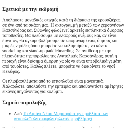
Σχετικά με την εκδρομή
Απολαύστε μοναδικές στιγμές κατά τη διάρκεια της κρουαζιέρας
σε ένα από τα σκάφη μας. Η ακτογραμμή μεταξύ των χερσονήσων
Κασσάνδρας και Σιθωνίας φιλοξενεί αρκετές εκπληκτικά όμορφες
τοποθεσίες. Θα πλεύσουμε με ελαφρούς ανέμους και, αν είναι
δυνατόν, θα αγκυροβολήσουμε σε απομονωμένους όρμους και
μικρές νησίδες όπου μπορείτε να κολυμπήσετε, να κάνετε
snorkeling και stand-up paddleboarding. Σε αντίθεση με την
πλειονότητα της παραλίας της Ανατολικής Κασσάνδρας, αυτή η
περιοχή είναι διάσημα όμορφη χωρίς να είναι υπερβολικά γεμάτη
από τουρίστες. Καθώς πλέετε, μπορείτε να διακρίνετε το νησί
Κελύφος.
Οι ηλιοβασιλέματα από το ιστιοπλοϊκό είναι μαγευτικά.
Χαλαρώστε, απολαύστε την εμπειρία και απαθανατίστε αμέτρητες
εικόνες πηγαίνοντας για κολύμπι.
Σημείο παραλαβής
Από
Το Λιμάνι Νέου Μαρμαρά στην προβλήτα των
ιστιοπλοϊκών σκαφών (πλωτός προβλήτας)