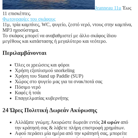
Jeanneau 11μ
Έως
11 επισκέπτες.
Φωτογραφίες του σκάφους
11μ, τρία καμπίνες, WC, ψυγείο, ζεστό νερό, ντους στην καμπίνα,
MP3 ηχοσύστημα.
Το σκάφος μπορεί να αναβαθμιστεί με άλλο σκάφος ίδιου
μεγέθους και κατάστασης ή μεγαλύτερο και νεότερο.
Περιλαμβάνονται
Όλες οι χρεώσεις και φόροι
Χρήση εξοπλισμού snorkeling
Χρήση του Stand up Paddle (SUP)
Χώρος στο ψυγείο μας για τα σνακ/ποτά σας
Πόσιμο νερό
Καφές ή τσάι
Επαγγελματίας κυβερνήτης
24 Ώρες Πολιτική Δωρεάν Ακύρωσης
Αλλάξατε γνώμη; Ακυρώστε δωρεάν εντός
24 ωρών
από
την κράτησή σας & λάβετε πλήρη επιστροφή χρημάτων.
Αφού περάσει μία ημέρα από την κράτησή σας, μπορείτε